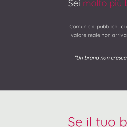
Sei
molto più 
Comunichi, pubblichi, ci
valore reale non arriva
“Un brand non cresce 
Se il tuo 