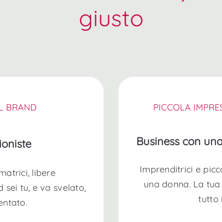
giusto
L BRAND
PICCOLA IMPR
Business con una
ioniste
Imprenditrici e pic
matrici, libere
una donna. La tua v
d sei tu, e va svelato,
tutto 
entato.