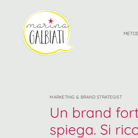
Salta
al
contenuto
METOD
MARKETING & BRAND STRATEGIST
Un brand fort
spiega. Si ric