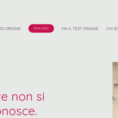
O ORIGINE
FAI IL TEST ORIGINE
CHI S
PERCORSI
e non si
onosce.