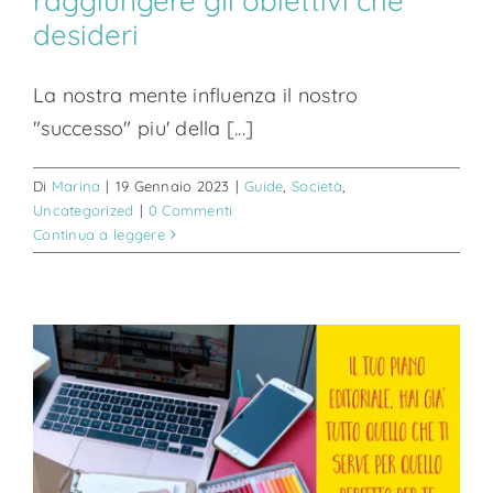
raggiungere gli obiettivi che
desideri
La nostra mente influenza il nostro
"successo" piu' della [...]
Di
Marina
|
19 Gennaio 2023
|
Guide
,
Società
,
Uncategorized
|
0 Commenti
Continua a leggere