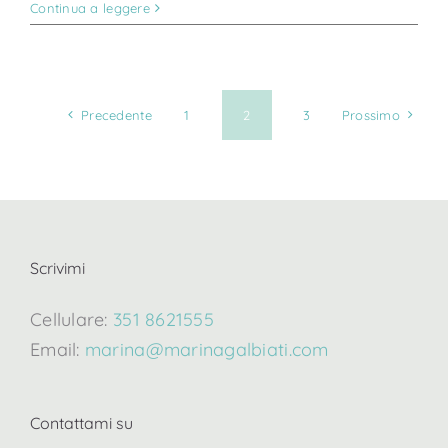
Continua a leggere
Precedente
1
2
3
Prossimo
Scrivimi
Cellulare:
351 8621555
Email:
marina@marinagalbiati.com
Contattami su